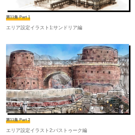
第11集 Part 1
エリア設定イラスト1:サンドリア編
第11集 Part 2
エリア設定イラスト2:バストゥーク編