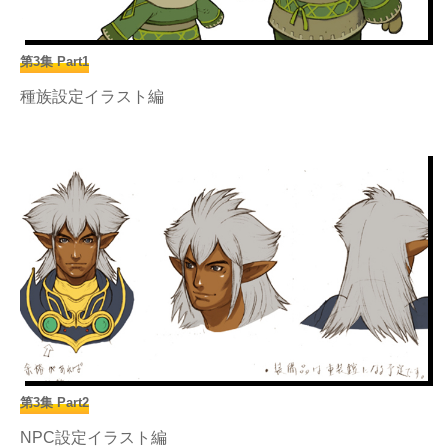
第3集 Part1
種族設定イラスト編
第3集 Part2
NPC設定イラスト編