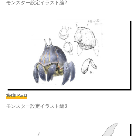
モンスター設定イラスト編2
第4集 Part3
モンスター設定イラスト編3