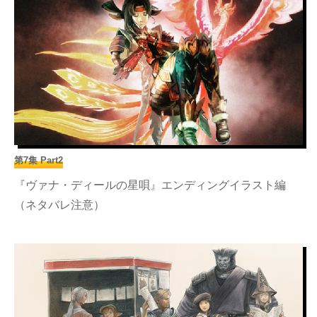
第7集 Part2
『ヴァナ・ディールの星唄』エンディングイラスト編
（ネタバレ注意）