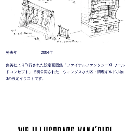
発表年
2004年
集英社より刊行された設定画図鑑「ファイナルファンタジーXI ワール
ドコンセプト」で初公開された、ウィンダス水の区・調理ギルド小物
3の設定イラストです。