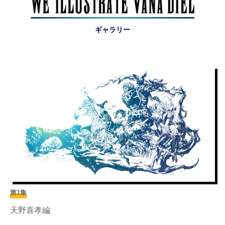
ギャラリー
第1集
天野喜孝編