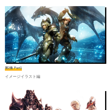
第2集 Part1
イメージイラスト編