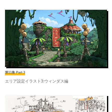
第11集 Part 3
エリア設定イラスト3:ウィンダス編