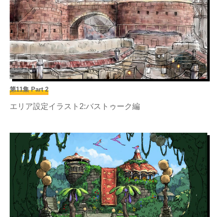
第11集 Part 2
エリア設定イラスト2:バストゥーク編