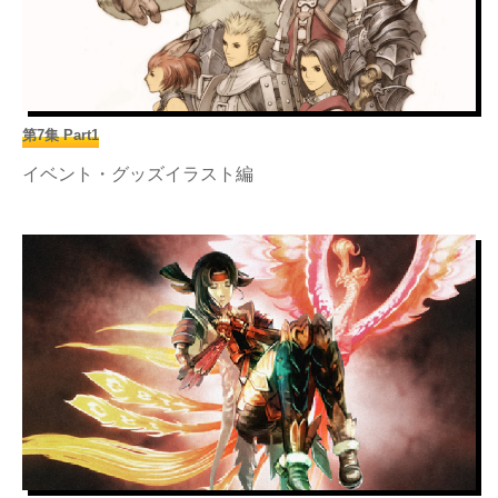
第7集 Part1
イベント・グッズイラスト編