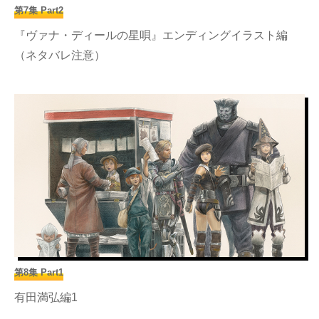
第7集 Part2
『ヴァナ・ディールの星唄』エンディングイラスト編
（ネタバレ注意）
第8集 Part1
有田満弘編1