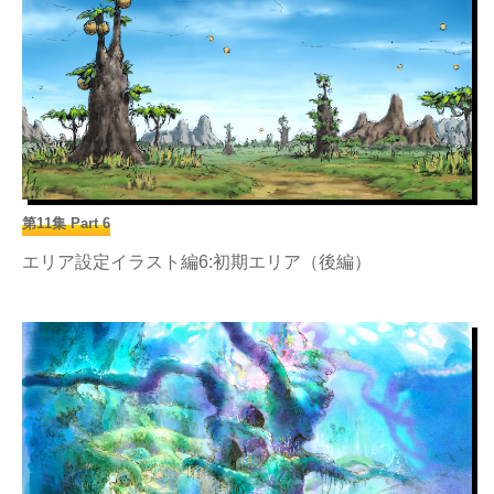
第11集 Part 6
エリア設定イラスト編6:初期エリア（後編）