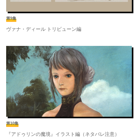
第9集
ヴァナ・ディール トリビューン編
第10集
『アドゥリンの魔境』イラスト編（ネタバレ注意）