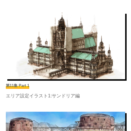
第11集 Part 1
エリア設定イラスト1:サンドリア編