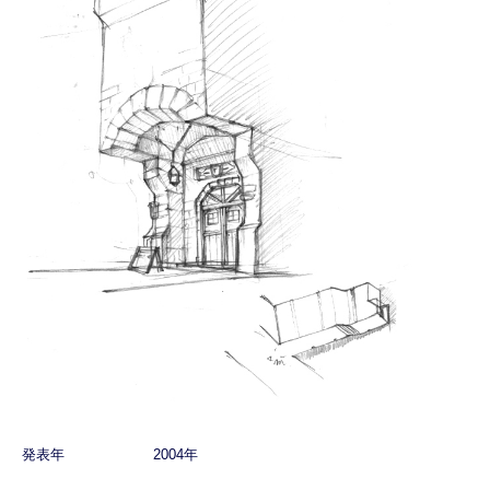
発表年
2004年