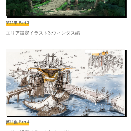
第11集 Part 3
エリア設定イラスト3:ウィンダス編
第11集 Part 4