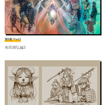
第8集 Part3
有田満弘編3