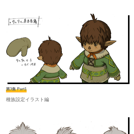
第3集 Part1
種族設定イラスト編