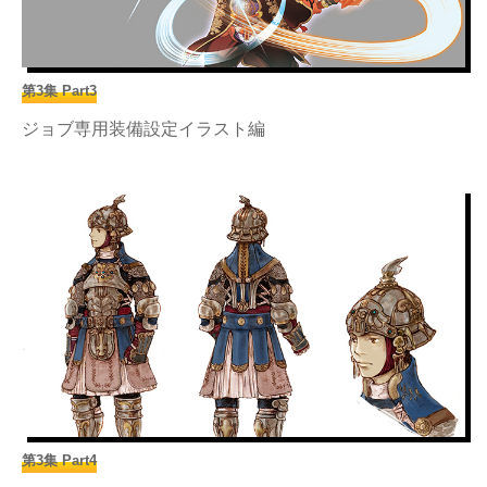
第3集 Part3
ジョブ専用装備設定イラスト編
第3集 Part4