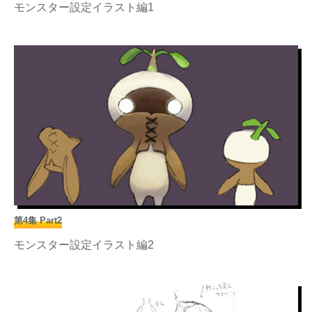
モンスター設定イラスト編1
第4集 Part2
モンスター設定イラスト編2