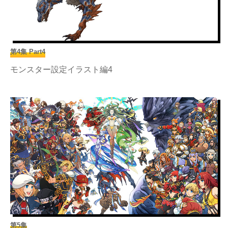
第4集 Part4
モンスター設定イラスト編4
第5集