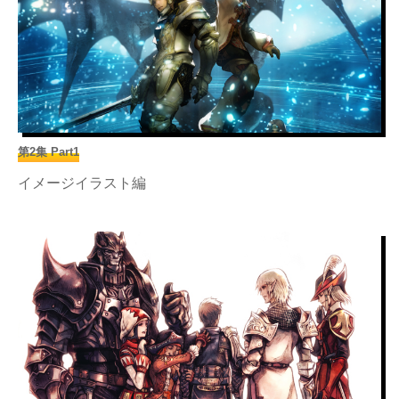
第2集 Part1
イメージイラスト編