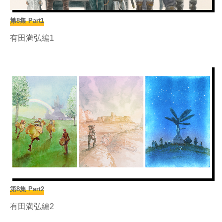
第8集 Part1
有田満弘編1
第8集 Part2
有田満弘編2