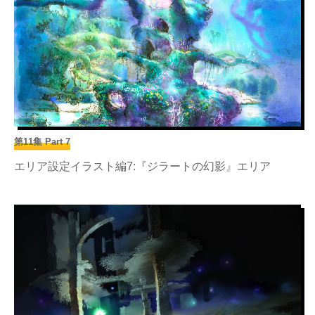
第11集 Part 7
エリア設定イラスト編7:『ジラートの幻影』エリア