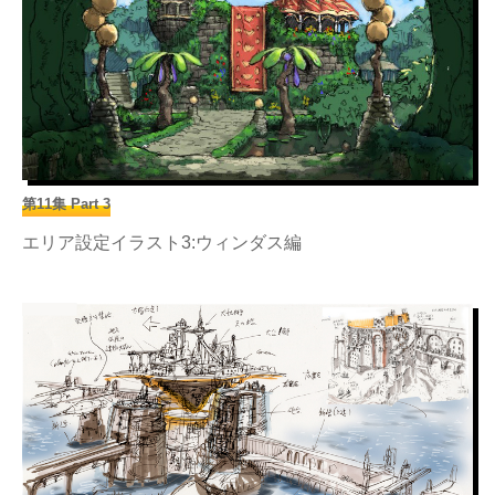
第11集 Part 3
エリア設定イラスト3:ウィンダス編