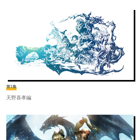
第1集
天野喜孝編