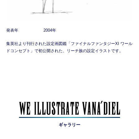
発表年
2004年
集英社より刊行された設定画図鑑「ファイナルファンタジーXI ワール
ドコンセプト」で初公開された、リーチ族の設定イラストです。
ギャラリー