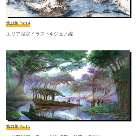
第11集 Part 4
エリア設定イラスト4:ジュノ編
第11集 Part 5