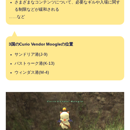
さまざまなコンテンツについて、必要なギルや入場に関す
る制限などが緩和される
……など
3国のCurio Vendor Moogleの位置
サンドリア港(J-9)
バストゥーク港(K-13)
ウィンダス港(M-4)