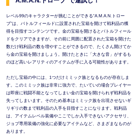
“A.M.A.N.トローブ”で運試し！
レベル99のキャラクターが挑むことができる“A.M.A.N.トロー
ブ”は、バトルフィールドに設置された宝箱を開けて戦利品の獲
得を目指すコンテンツです。金の宝箱を開けるとバトルフィール
ドをクリアできますが、その前に周囲に配置された宝箱を開けた
数だけ戦利品の数を増やすことができるので、たくさん開けてか
ら金の宝箱を開けましょう。開けたときに「大きな音」がするも
のほど高いレアリティのアイテムが手に入る可能性があります。
ただし宝箱の中には、1つだけミミック族となるものが存在しま
す。このミミック族は非常に強力で、たいていの場合プレイヤー
は即座に戦闘不能となってしまい金の宝箱を開けられず戦利品を
失ってしまいます。そのため基本はミミック族を出現させないギ
リギリの数まで戦利品の入手を目指すことになります。戦利品
は、アイテムレベル装備やここでしか入手できないアクセサリ、
ジョブ専用装備の強化に必要なアイテムなど、さまざまなものが
あります。