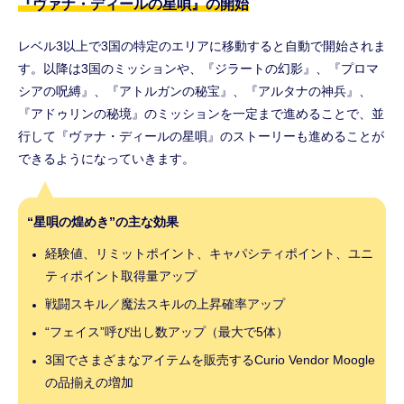
『ヴァナ・ディールの星唄』の開始
レベル3以上で3国の特定のエリアに移動すると自動で開始されま
す。以降は3国のミッションや、『ジラートの幻影』、『プロマ
シアの呪縛』、『アトルガンの秘宝』、『アルタナの神兵』、
『アドゥリンの秘境』のミッションを一定まで進めることで、並
行して『ヴァナ・ディールの星唄』のストーリーも進めることが
できるようになっていきます。
“星唄の煌めき”の主な効果
経験値、リミットポイント、キャパシティポイント、ユニ
ティポイント取得量アップ
戦闘スキル／魔法スキルの上昇確率アップ
“フェイス”呼び出し数アップ（最大で5体）
3国でさまざまなアイテムを販売するCurio Vendor Moogle
の品揃えの増加