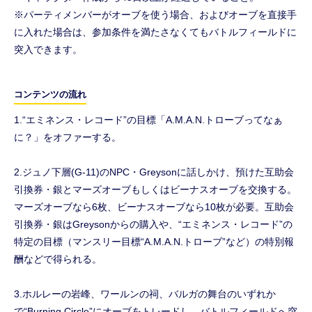
※パーティメンバーがオーブを使う場合、およびオーブを直接手
に入れた場合は、参加条件を満たさなくてもバトルフィールドに
突入できます。
コンテンツの流れ
1.“エミネンス・レコード”の目標「A.M.A.N.トローブってなぁ
に？」をオファーする。
2.ジュノ下層(G-11)のNPC・Greysonに話しかけ、預けた互助会
引換券・銀とマーズオーブもしくはビーナスオーブを交換する。
マーズオーブなら6枚、ビーナスオーブなら10枚が必要。互助会
引換券・銀はGreysonからの購入や、“エミネンス・レコード”の
特定の目標（マンスリー目標“A.M.A.N.トローブ”など）の特別報
酬などで得られる。
3.ホルレーの岩峰、ワールンの祠、バルガの舞台のいずれか
で“Burning Circle”にオーブをトレードし、バトルフィールドへ突