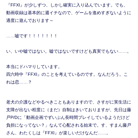
『FFXI』が少しずつ、しかし確実に入り込んでいます。でも、
動画収録は基本的に週イチなので、ゲームを進めすぎないように
適度に遊んでおります～
……嘘です！！！！！！！
い、いや嘘ではない。嘘ではないですけども真実でもない……。
本当にドハマりしています。
四六時中『FFXI』のことを考えているのです。なんだろう。こ
れは恋……？
老犬の介護などやるべきこともありますので、さすがに実生活に
支障が出ない程度に（まだ）自制はきいておりますが、先日は藤
戸P/Dに「動画企画でずいぶん長時間プレイしているようだけど
負担になってない？」なんて心配される始末で。す、すまん藤戸
さん、わたくしは『FFXI』が楽しいだけなんだ……。