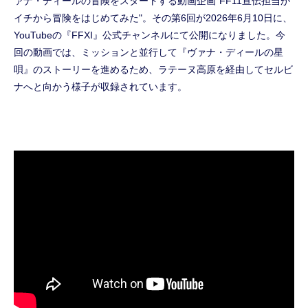
ァナ・ディールの冒険をスタートする動画企画"FF11宣伝担当が
イチから冒険をはじめてみた"。その第6回が2026年6月10日に、
YouTubeの『FFXI』公式チャンネルにて公開になりました。今
回の動画では、ミッションと並行して『ヴァナ・ディールの星
唄』のストーリーを進めるため、ラテーヌ高原を経由してセルビ
ナへと向かう様子が収録されています。