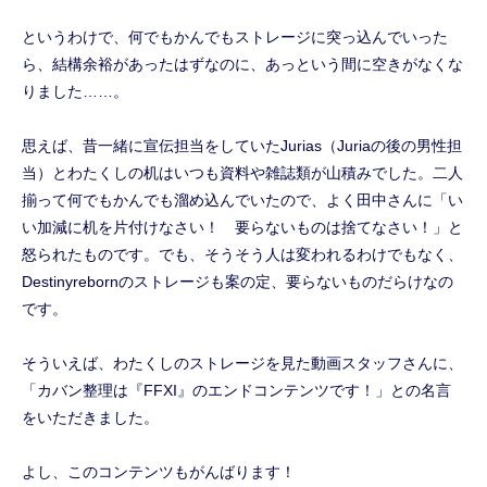
というわけで、何でもかんでもストレージに突っ込んでいった
ら、結構余裕があったはずなのに、あっという間に空きがなくな
りました……。
思えば、昔一緒に宣伝担当をしていたJurias（Juriaの後の男性担
当）とわたくしの机はいつも資料や雑誌類が山積みでした。二人
揃って何でもかんでも溜め込んでいたので、よく田中さんに「い
い加減に机を片付けなさい！ 要らないものは捨てなさい！」と
怒られたものです。でも、そうそう人は変われるわけでもなく、
Destinyrebornのストレージも案の定、要らないものだらけなの
です。
そういえば、わたくしのストレージを見た動画スタッフさんに、
「カバン整理は『FFXI』のエンドコンテンツです！」との名言
をいただきました。
よし、このコンテンツもがんばります！