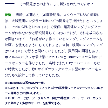
その問題はどのようにして解決されたのですか？
当時、加藤さん（加藤俊明氏。スクウェアUSA在籍時に
伊勢
は、大域照明レンダラー“Kilauea”の開発を手掛けた）といっしょ
に、IntelのCPUとLinux（※）で安価に超高速レンダリングファ
ームが作れないかと研究開発していたのですが、それを坂口さん
が聞きつけて、「お前がいま作っているレンダリングファームを
映画にも使えるようにしてくれ」と。当初、映画のレンダリング
はSGI（※）で行うと聞いていましたが、費用面の問題もあり、
ホノルルのスタジオ最上階にIntel CPUとLinuxベースの自前のデ
ータセンターを作りました。当時はまだ1Uサーバー（※）もな
い時代でしたが、数Uサイズのラックマウント型のサーバーを自
分たちで設計して作っていましたね。
※LinuxはUNIX系のOSの一種。
※SGIとは、シリコングラフィックス社の高性能ワークステーション。3Dゲ
ーム開発などに用いられた。
※1Uサーバーとは、データセンター向けの薄型サーバー。サーバー用ラッ
クに効率よく多数のサーバーを配置できる。