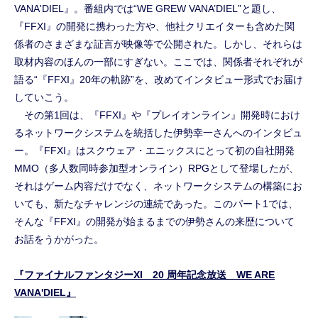
VANA'DIEL』。番組内では“WE GREW VANA’DIEL”と題し、
『FFXI』の開発に携わった方や、他社クリエイターも含めた関
係者のさまざまな証言が映像等で公開された。しかし、それらは
取材内容のほんの一部にすぎない。ここでは、関係者それぞれが
語る“『FFXI』20年の軌跡”を、改めてインタビュー形式でお届け
していこう。
その第1回は、『FFXI』や『プレイオンライン』開発時におけ
るネットワークシステムを統括した伊勢幸一さんへのインタビュ
ー。『FFXI』はスクウェア・エニックスにとって初の自社開発
MMO（多人数同時参加型オンライン）RPGとして登場したが、
それはゲーム内容だけでなく、ネットワークシステムの構築にお
いても、新たなチャレンジの連続であった。このパート1では、
そんな『FFXI』の開発が始まるまでの伊勢さんの来歴について
お話をうかがった。
『ファイナルファンタジーXI 20 周年記念放送 WE ARE
VANA'DIEL』