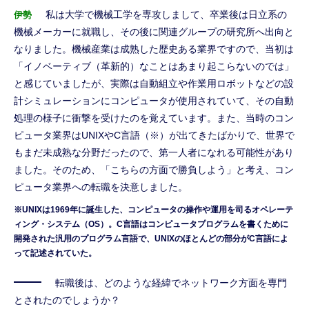
私は大学で機械工学を専攻しまして、卒業後は日立系の
伊勢
機械メーカーに就職し、その後に関連グループの研究所へ出向と
なりました。機械産業は成熟した歴史ある業界ですので、当初は
「イノベーティブ（革新的）なことはあまり起こらないのでは」
と感じていましたが、実際は自動組立や作業用ロボットなどの設
計シミュレーションにコンピュータが使用されていて、その自動
処理の様子に衝撃を受けたのを覚えています。また、当時のコン
ピュータ業界はUNIXやC言語（※）が出てきたばかりで、世界で
もまだ未成熟な分野だったので、第一人者になれる可能性があり
ました。そのため、「こちらの方面で勝負しよう」と考え、コン
ピュータ業界への転職を決意しました。
※UNIXは1969年に誕生した、コンピュータの操作や運用を司るオペレーテ
ィング・システム（OS）。C言語はコンピュータプログラムを書くために
開発された汎用のプログラム言語で、UNIXのほとんどの部分がC言語によ
って記述されていた。
転職後は、どのような経緯でネットワーク方面を専門
とされたのでしょうか？