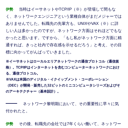
当時はイーサネットやTCP/IP（※）が登場して間もな
伊勢
く、ネットワークエンジニアという業種自体がまだメジャーでは
ありませんでした。転職先の先輩方も、UNIXやVAX（※）に詳
しい人は多かったのですが、ネットワーク方面はそれほどでもな
かったと思います。ですから、「もし私がネットワーク方面に精
通すれば、きっと社内で存在感を示せるだろう」と考え、その目
標に向かってがんばっていきました。
※イーサネットはローカルエリアネットワークの通信プロトコル（通信規
格）。TCP/IPはインターネットを含むコンピューターネットワークにおけ
る、通信プロトコル。
※VAXは米国のディジタル・イクイップメント・コーポレーション
（DEC）が開発・販売した32ビットのミニコンピュータシリーズおよびそ
のアーキテクチャー（基本設計）。
ネットワーク黎明期において、その重要性に早々に気
付かれたと。
その後、転職先の会社では7年くらい働いて、ネットワー
伊勢