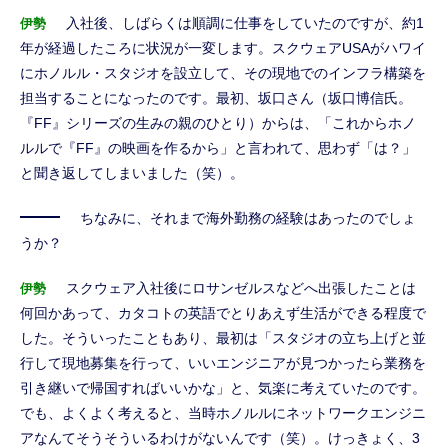
入社後、しばらくは順調に仕事をしていたのですが、約1
伊勢
年が経過したころに状況が一変します。スクウェアUSAがハワイ
にホノルル・スタジオを設立して、その現地でのインフラ構築を
担当することになったのです。最初、坂口さん（坂口博信氏。
『FF』シリーズの生みの親のひとり）からは、「これからホノ
ルルで『FF』の映画を作るから」と言われて、思わず「は？」
と聞き返してしまいました（笑）。
ちなみに、それまで海外勤務の経験はあったのでしょ
うか？
スクウェア入社後にロサンゼルスなどへ出張したことは
伊勢
何回かあって、カタコトの英語でとりあえず生活ができる程度で
した。そういったこともあり、最初は「スタジオの立ち上げと並
行して現地募集を行って、いいエンジニアが見つかったら業務を
引き継いで帰国すればいいかな」と、気楽に考えていたのです。
でも、よくよく考えると、当時ホノルルにネットワークエンジニ
アなんてそうそういるわけがないんです（笑）。けっきょく、3