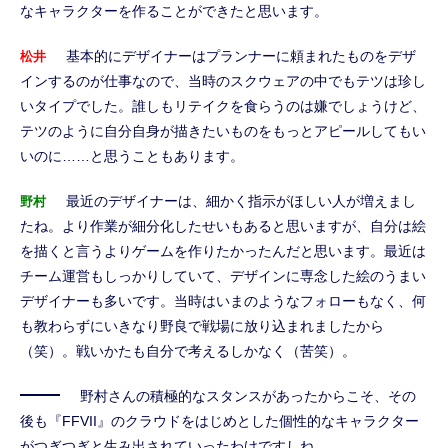
なキャラクターを作ることができたと思います。
基本的にデザイナーはプランナーに頼まれたものをデザ
松井
インするのが仕事なので、当時のスクウェアの中でもテツは珍し
いタイプでした。誰しもリテイクを食らうのは嫌でしょうけど、
テツのように自分自身が描きたいものをもっとアピールしてもい
いのに……と思うこともあります。
最近のデザイナーは、細かく指示がほしい人が増えまし
野村
たね。より作業が細分化したせいもあると思いますが、自分は絵
を描くと言うよりゲームを作りたかったんだと思います。最近は
チーム運営もしっかりしていて、デザインに専念した絵のうまい
デザイナーも多いです。当時はいまのようなフォローもなく、何
も教わらずにいきなり野良で戦場に放り込まれましたから
（笑）。戦いかたも自分で考えるしかなく（苦笑）。
野村さんの積極的なスタンスがあったからこそ、その
後も『FFVII』のクラウドをはじめとした個性的なキャラクター
がつぎつぎと生み出されていったわけですしね。