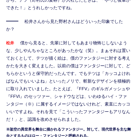
できた！」とうれしかったですね。
松井さんから見た野村さんはどういった印象でした
か？
僕から見ると、先輩に対してもあまり物怖じしないよう
松井
な、少しやんちゃなところがあったかな（笑）。まぁそれは置い
ておくとして、テツが描く絵は、僕のファンタジーに対する考え
かたを大きく変えました。以前の僕はファンタジーに対して、ど
ちらかというと保守的だったんです。でもテツは「カッコよけれ
ばなんでもいいよね」といったノリで、斬新なデザインを積極的
に取り入れていました。たとえば、『FFV』のギルガメッシュや
『FFVI』のセッツァー、シャドウなどは、いわゆるハイ・ファ
ンタジー（※）に属するイメージではないけれど、素直にカッコ
いいですよね。それを見て「こういったファンタジーもアリなん
だ！」と、認識を改めさせられました。
※架空の異世界を舞台に描かれるファンタジー。対して、現代世界を主な舞
台とするものはロー・ファンタジーと呼称される。