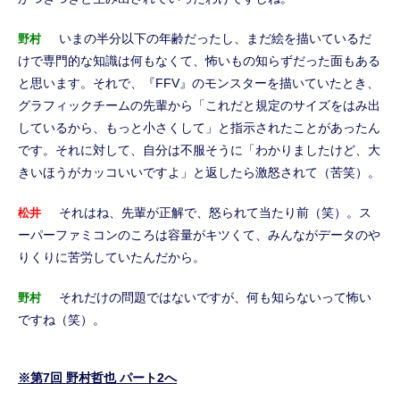
いまの半分以下の年齢だったし、まだ絵を描いているだ
野村
けで専門的な知識は何もなくて、怖いもの知らずだった面もある
と思います。それで、『FFV』のモンスターを描いていたとき、
グラフィックチームの先輩から「これだと規定のサイズをはみ出
しているから、もっと小さくして」と指示されたことがあったん
です。それに対して、自分は不服そうに「わかりましたけど、大
きいほうがカッコいいですよ」と返したら激怒されて（苦笑）。
それはね、先輩が正解で、怒られて当たり前（笑）。ス
松井
ーパーファミコンのころは容量がキツくて、みんながデータのや
りくりに苦労していたんだから。
それだけの問題ではないですが、何も知らないって怖い
野村
ですね（笑）。
※第7回 野村哲也 パート2へ