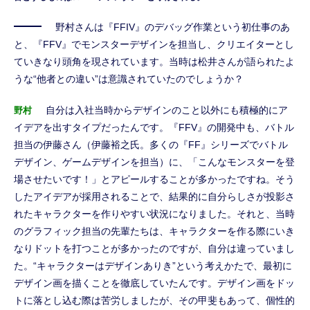
野村さんは『FFIV』のデバッグ作業という初仕事のあ
と、『FFV』でモンスターデザインを担当し、クリエイターとし
ていきなり頭角を現されています。当時は松井さんが語られたよ
うな“他者との違い”は意識されていたのでしょうか？
自分は入社当時からデザインのこと以外にも積極的にア
野村
イデアを出すタイプだったんです。『FFV』の開発中も、バトル
担当の伊藤さん（伊藤裕之氏。多くの『FF』シリーズでバトル
デザイン、ゲームデザインを担当）に、「こんなモンスターを登
場させたいです！」とアピールすることが多かったですね。そう
したアイデアが採用されることで、結果的に自分らしさが投影さ
れたキャラクターを作りやすい状況になりました。それと、当時
のグラフィック担当の先輩たちは、キャラクターを作る際にいき
なりドットを打つことが多かったのですが、自分は違っていまし
た。“キャラクターはデザインありき”という考えかたで、最初に
デザイン画を描くことを徹底していたんです。デザイン画をドッ
トに落とし込む際は苦労しましたが、その甲斐もあって、個性的