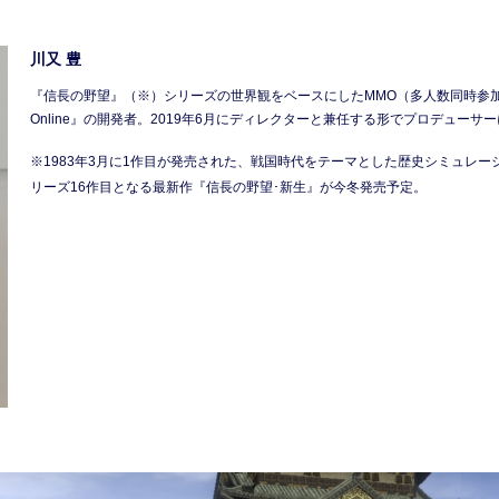
川又 豊
『信長の野望』（※）シリーズの世界観をベースにしたMMO（多人数同時参加
Online』の開発者。2019年6月にディレクターと兼任する形でプロデューサ
※1983年3月に1作目が発売された、戦国時代をテーマとした歴史シミュレ
リーズ16作目となる最新作『信長の野望･新生』が今冬発売予定。