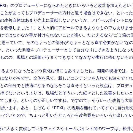
FXI』のプロデューサーになられたときにいろいろと改善を加えたとい
ことがあってもプロデューサーの方針と違う場合はできない、といった
の改善自体はあまり売上に貢献しないというか、アピールポイントにな
を改修しました！」と大々的にアピールできるようなものでもありませ
けではなかなか手が付けられないことが多い。たとえるなら“ゴミ箱の
と思っていて、そのちょっとの部分が“ちょっとなら直す必要がない”な
か、といった判断をプロデューサーとして自分なりにできるようになっ
ものの、現場との調整がうまくできなくてなかなか実行に移せないもの
きるようになったという変化は僕にもありましたね。開発の現場では、
になりがちです。全体を見て、新しいコンテンツを入れても遊んでくれ
との部分でも快適になるのならそこは直そうといった視点は、プロデュ
持てないというよりは、現場だとそういった細々とした改善をしたいと
てしまう、というのが正しいですね。ですので、そういった改善も大事
思います。あと、しばらく『FFXI』の現場を離れていてすぐに自分用
っていたので、ちょっと引いたところから改善案をいろいろと出してい
適さに大きく貢献しているフェイスやホームポイント間のワープは、松井