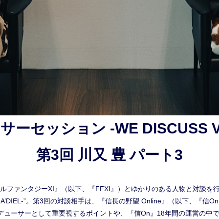
セッション -WE DISCUSS VA
第3回 川又 豊 パート3
ルファンタジーXI』（以下、『FFXI』）とゆかりのある人物と対談を
 VANA’DIEL-”。第3回の対談相手は、『信長の野望 Online』（以下、
デューサーとして重要視するポイントや、『信On』18年間の運営の中