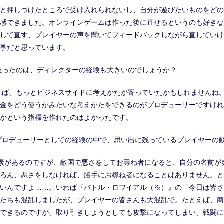
だ”と押しつけたところで受け入れられないし、自分が遊びたいものをど
感できました。オンラインゲームは作った後に直せるというのも好きな
して直す、プレイヤーの声を聞いてフィードバックしながら直していけ
事だと思っています。
至ったのは、ディレクターの経験も大きいのでしょうか？
れば、もっとビジネスサイドに考えかたが寄っていたかもしれませんね
金をどう使うかみたいな考えかたをできるのがプロデューサーですけれ
かという指標を作れたのはよかったです。
プロデューサーとしての経験の中で、思い出に残っているプレイヤーの
要素があるのですが、敵国で悪さをしてお尋ね者になると、自分の名前が
ろん、悪さをしなければ、勝手にお尋ね者になることはありません。と
いんですよ……。いわば『バトル・ロワイアル（※）』の「今日は皆さ
たちも混乱しましたが、プレイヤーの皆さんも大混乱で。たとえば、商
できるのですが、取り引きしようとしても攻撃になってしまい、戦闘に