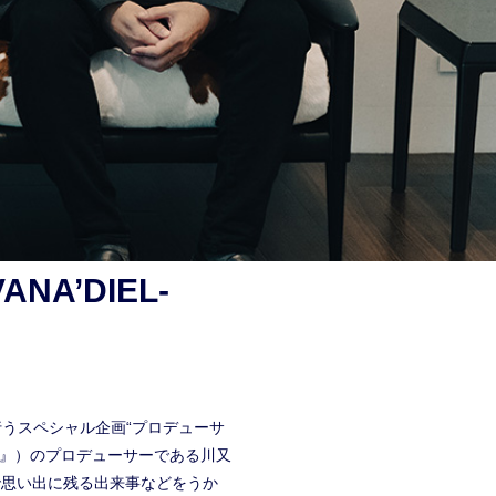
NA’DIEL-
行うスペシャル企画“プロデューサ
『信On』）のプロデューサーである川又
で思い出に残る出来事などをうか