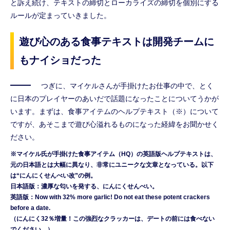
と訴え続け、テキストの締切とローカライズの締切を個別にする
ルールが定まっていきました。
遊び心のある食事テキストは開発チームに
もナイショだった
つぎに、マイケルさんが手掛けたお仕事の中で、とく
に日本のプレイヤーのあいだで話題になったことについてうかが
います。まずは、食事アイテムのヘルプテキスト（※）について
ですが、あそこまで遊び心溢れるものになった経緯をお聞かせく
ださい。
※マイケル氏が手掛けた食事アイテム（HQ）の英語版ヘルプテキストは、
元の日本語とは大幅に異なり、非常にユニークな文章となっている。以下
は“にんにくせんべい改”の例。
日本語版：濃厚な匂いを発する、にんにくせんべい。
英語版：Now with 32% more garlic! Do not eat these potent crackers
before a date.
（にんにく32％増量！この強烈なクラッカーは、デートの前には食べない
でください。）