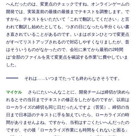
へんだったのは、変更点のチェックですね。オンラインゲームの
開発では、実装直前の最後の最後までテキストを調整します。で
すから、テキストをいただいて「これで翻訳してください」と言
われて翻訳し始めたとしても、つぎの日になったら半分くらい書
き直されていることがあるのです。いまはボタンひとつで変更点
がすべてリストアップされるので対応しやすくなりましたが、昔
はそういうものがなかったので、会社に来てから最初の2時間
は“全部のファイルを見て変更点を確認する作業”に費やしていま
した。
それは……いつまでたっても終わらなさそうです。
さらにたいへんなことに、開発チームは締切が決めら
マイケル
れるとその当日までテキストの修正をしたがるのですが、以前は
ローカライズの締切も同じ日だったんですよ（苦笑）。締切の当
日まで日本語のテキストに手を加えていたら、ローカライズの時
間がありませんよね。ですから、当初はすごくたいへんだったの
ですが、その後「ローカライズ作業にも時間をくれないと困る」