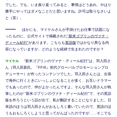
でした。でも、いま振り返ってみると、事情はどうあれ、やはり
勝手にやってはダメなことだと思いますね。許可は取りなさいよ
と（笑）。
ほかにも、マイケルさんが手掛けたお仕事で話題にな
ったものに、公式サイトで掲載された
”新米ゴブリンのヴァナ・
ディール紀行”
があります。こちらも
英語版
ではかなり異なる内
容になっていますが、どのような経緯で生まれたのですか？
“新米ゴブリンのヴァナ・ディール紀行”は、羽入田さ
マイケル
ん（羽入田新氏。『FFXI』初代グローバルプロモーションプロ
デューサー）が作ったコンテンツでした。羽入田さんとは、出張
で海外に行くときにいっしょになることが多く、お互いドラマー
でもあったので、仲がよかったんですよ。そんな羽入田さんが執
筆したのが “新米ゴブリンのヴァナ・ディール紀行”で、その英語
版を作ろうという話が出て、私が翻訳することになりました。日
本語のほうは羽入田さんがおもしろく書いていたので、英語のほ
うもおもしろくしようと思ってがんばったのですが……そこでも