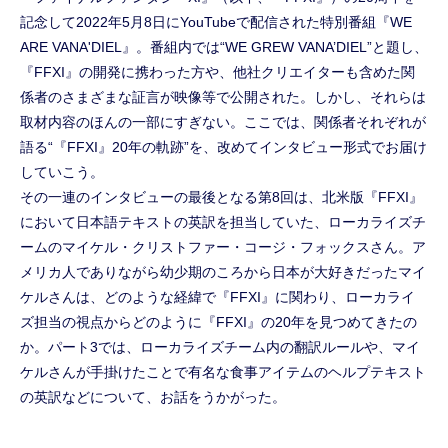
記念して2022年5月8日にYouTubeで配信された特別番組『WE
ARE VANA'DIEL』。番組内では“WE GREW VANA’DIEL”と題し、
『FFXI』の開発に携わった方や、他社クリエイターも含めた関
係者のさまざまな証言が映像等で公開された。しかし、それらは
取材内容のほんの一部にすぎない。ここでは、関係者それぞれが
語る“『FFXI』20年の軌跡”を、改めてインタビュー形式でお届け
していこう。
その一連のインタビューの最後となる第8回は、北米版『FFXI』
において日本語テキストの英訳を担当していた、ローカライズチ
ームのマイケル・クリストファー・コージ・フォックスさん。ア
メリカ人でありながら幼少期のころから日本が大好きだったマイ
ケルさんは、どのような経緯で『FFXI』に関わり、ローカライ
ズ担当の視点からどのように『FFXI』の20年を見つめてきたの
か。パート3では、ローカライズチーム内の翻訳ルールや、マイ
ケルさんが手掛けたことで有名な食事アイテムのヘルプテキスト
の英訳などについて、お話をうかがった。