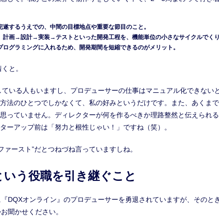
完遂するうえでの、中間の目標地点や重要な節目のこと。
、計画→設計→実装→テストといった開発工程を、機能単位の小さなサイクルでく
プログラミングに入れるため、開発期間を短縮できるのがメリット。
着くと。
している人もいますし、プロデューサーの仕事はマニュアル化できない
方法のひとつでしかなくて、私の好みというだけです。また、あくまで
思っていません。ディレクターが何を作るべきか理路整然と伝えられる
ターアップ前は「努力と根性じゃい！」ですね（笑）。
ファースト”だとつねづね言っていますしね。
という役職を引き継ぐこと
月に『DQXオンライン』のプロデューサーを勇退されていますが、その
かお聞かせください。