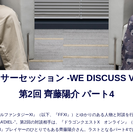
セッション -WE DISCUSS VA
第2回 齊藤陽介 パート4
ルファンタジーXI』（以下、『FFXI』）とゆかりのある人物と対談を
 VANA’DIEL-”。第2回の対談相手は、『ドラゴンクエストX オンライ
XI』プレイヤーのひとりでもある齊藤陽介さん。ラストとなるパート4