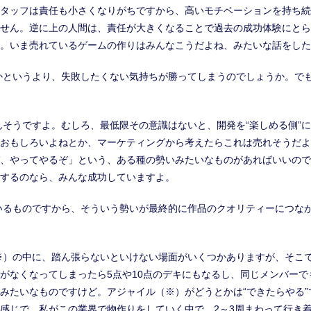
タッフは責任も小さくなりがちですから、高いモチベーションを持ち続
せん。逆に上の人間は、責任が大きくなることで過去の成功体験にとら
。いま売れているゲームの作りはみんなこうだよね、みたいな話をした
かというより、失敗したくない気持ちが勝ってしまうのでしょうか。で
んそうですよ。むしろ、最低限その意識はないと、開発を“楽しめる側”
おもしろいよねとか、マーケティングから考えたらこれは売れそうだよ
、やってやるぞ」という、ある種の勢いみたいなものがあればいいので
するのなら、みんな成功していますよ。
いるものですから、そういう勢いが最終的に作品のクオリティーにつな
※）の中に、踏ん張らないといけない場面がいくつかありますが、そこ
がなくなってしまったら5点や10点のデキにもなるし、同じメンバーで
みたいなものですけど。アジャイル（※）がどうとかは“できたらやる
感じで。私がこの業界で物作りをしていく中で、2～3周まわって行き着