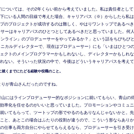
ぎについては、その2年くらい前から考えていました。私は責任者として
下にいる人間の目線で考えた場合、キャリアパス（※）からしたら私は
プのプロジェクトが成功するのは難しく、やはりワントップであるべき
ーサーはキャリアパスのひとつとしてあるべきだと思っていました。何
オンライン』のプロデューサーをやってみるか？」という話をちびちび
クニカルディレクターで、現在はプロデューサー）にも「いまはひとつ
ェクトのメインプログラマーかもしれないし、ディレクターかもしれな
れない。そういった状況の中で、今後はどういうキャリアパスを考えて
に就くまでにたどる経験や役職のこと。
とりが青山さんだったのですね。
青山にはラインプロデューサー的なポジションに就いてもらい、青山の
効率化を任せるのがいいと思っていました。プロモーションやコミュニ
就いてもらって、ツートップの形でやるのもありなんじゃないかと。先
こと、あとこの場合はふたりの役割が違うので、こういう形ならありか
の仕事も両方自分にやらせてもらえるなら、プロデューサーを引き受け