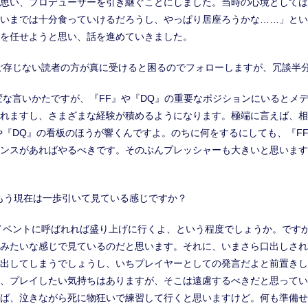
思い、プロデューサーを引き継ぐことにしました。当時の心境としては
いまでは十分食っていけるだろうし、やっぱり居座ろうかな……」とい
を任せようと思い、話を進めていきました。
ご存じない読者の方が真に受けると困るのでフォローしますが、冗談半
変な言いかたですが、『FF』や『DQ』の重要なポジションにいるとメ
れますし、さまざまな経験が積めるようになります。極端に言えば、相
や『DQ』の看板のほうが響くんですよ。のちに何をするにしても、『F
ンスがあればやるべきです。そのぶんプレッシャーも大きいと思います
もう現在は一歩引いて見ている感じですか？
イベントに呼ばれれば盛り上げに行くよ、という程度でしょうか。です
みたいな感じで見ているのだと思います。それに、いまさら口出しされ
出してしまうでしょうし、いちプレイヤーとしての発言だよと前置きし
、プレイしたい気持ちはありますが、そこは遠慮するべきだと思ってい
ば、泣きながら死に物狂いで練習して行くと思いますけど。何も準備せ